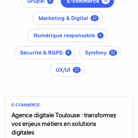
Drupal
E-commerce
8
36
Marketing & Digital
62
Numérique responsable
6
Sécurité & RGPD
Symfony
8
82
UX/UI
23
E-COMMERCE
Agence digitale Toulouse : transformez
vos enjeux métiers en solutions
digitales