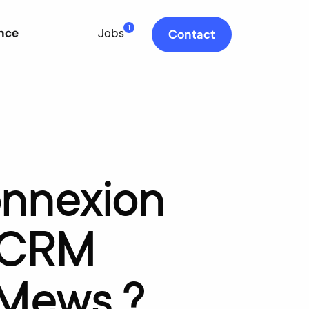
1
nce
Jobs
Contact
nnexion
CRM
Mews
?