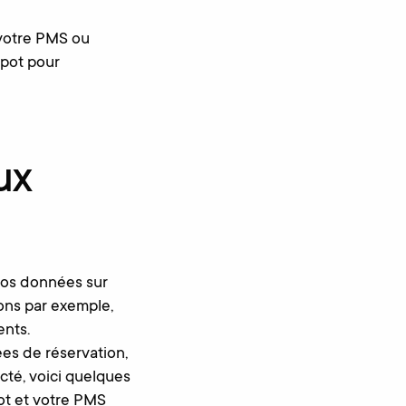
 votre PMS ou
Spot pour
ux
vos données sur
ions par exemple,
ents.
es de réservation,
cté, voici quelques
t et votre PMS