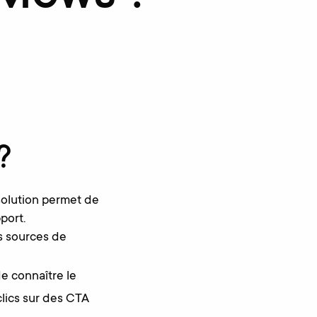
?
solution permet de
pport.
s sources de
e connaître le
clics sur des CTA