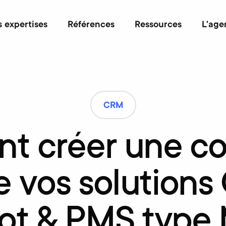
 expertises
Références
Ressources
L'age
CRM
nt
créer
une
co
e
vos
solutions
ot
&
PMS
type