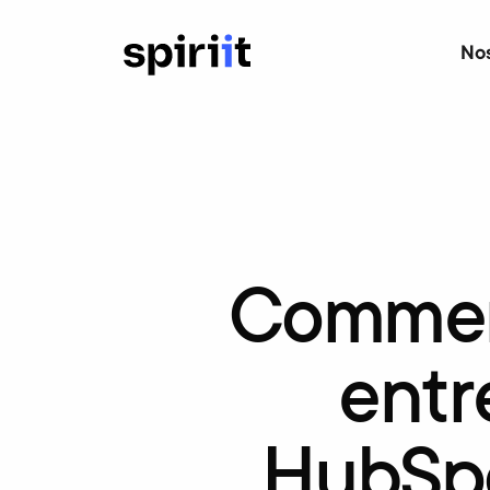
Nos
Comme
entr
HubSp