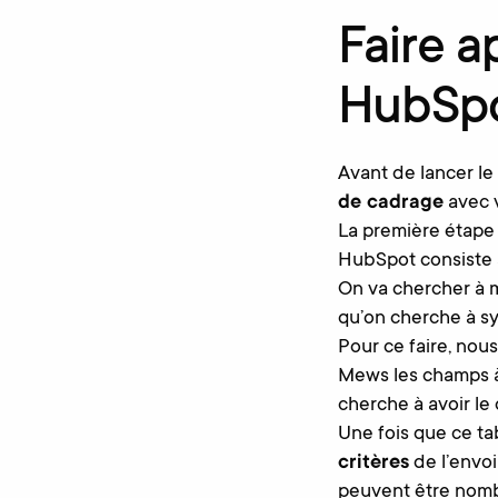
Faire a
HubSp
Avant de lancer le
de cadrage
avec v
La première étape 
HubSpot consiste 
On va chercher à m
qu’on cherche à s
Pour ce faire, nou
Mews les champs à
cherche à avoir le
Une fois que ce ta
critères
de l’envo
peuvent être nombr