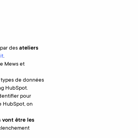
 par des
ateliers
it
.
tre Mews et
es types de données
ing HubSpot.
entifier pour
de HubSpot, on
 vont être les
éclenchement