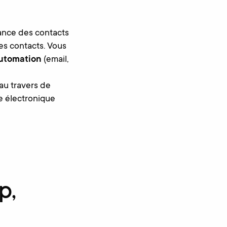
ance des contacts
es contacts. Vous
automation
(email,
au travers de
re électronique
p,