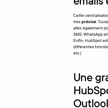
emails
Cette centralisati
très
précise
. Tout
allez également p
SMS, WhatsApp et
Enfin, HubSpot est
différentes fonctio
etc.)
Une gran
HubSpo
Outlook