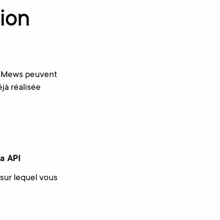
tion
S Mews peuvent
jà réalisée
ia API
 sur lequel vous