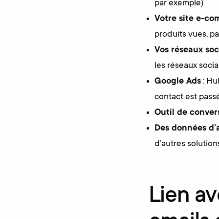
par exemple)
Votre site e-c
produits vues, p
Vos réseaux soc
les réseaux soci
Google Ads
: Hu
contact est passé
Outil de conve
Des données d’a
d’autres solutio
Lien av