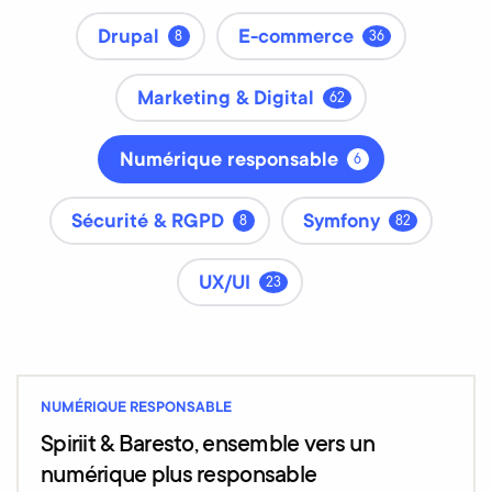
Drupal
E-commerce
8
36
Marketing & Digital
62
Numérique responsable
6
Sécurité & RGPD
Symfony
8
82
UX/UI
23
NUMÉRIQUE RESPONSABLE
Spiriit & Baresto, ensemble vers un
numérique plus responsable