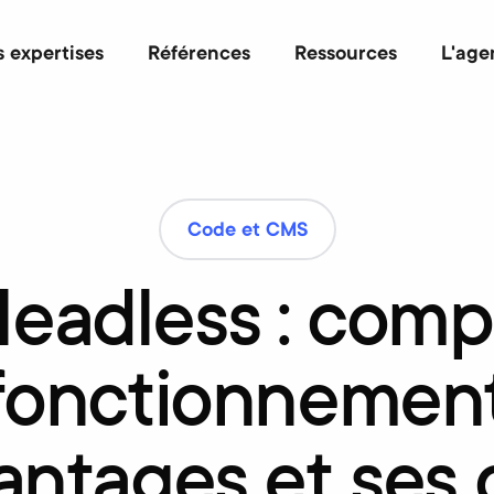
 expertises
Références
Ressources
L'age
Code et CMS
eadless
:
comp
fonctionnement
antages
et
ses