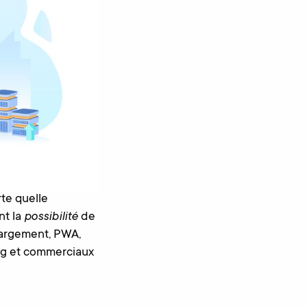
rte quelle
nt la
possibilité
de
hargement, PWA,
ng et commerciaux