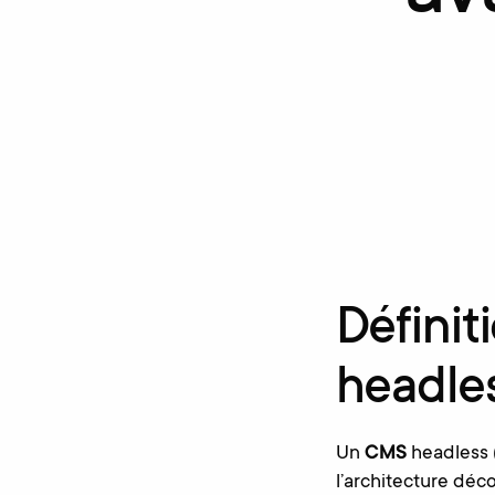
Définit
headle
Un
CMS
headless (
l’architecture déc