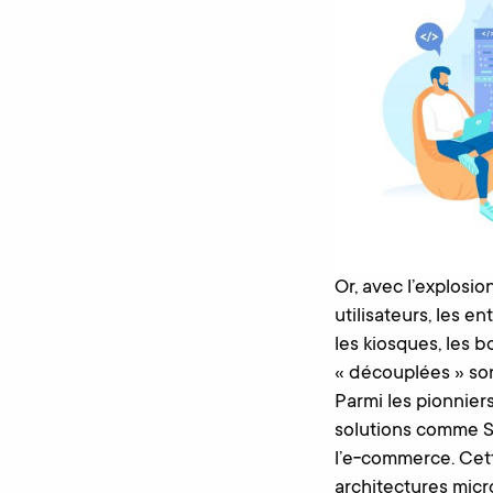
Or, avec l’explosi
utilisateurs, les e
les kiosques, les 
« découplées » so
Parmi les pionnier
solutions comme St
l’e‑commerce. Cet
architectures mic