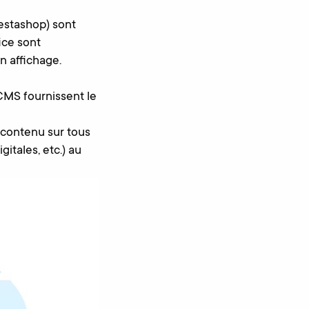
estashop) sont
ice sont
on affichage.
 CMS fournissent le
contenu sur tous
gitales, etc.) au