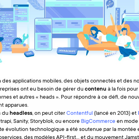
on des applications mobiles, des objets connectés et des n
ntreprises ont eu besoin de gérer du
contenu
à la fois pour 
bornes et autres « heads ». Pour répondre à ce défi, de nou
nt apparues.
s du
headless
, on peut citer
Contentful
(lancé en 2013) et
rapi, Sanity, Storyblok, ou encore
BigCommerce
en mode
te évolution technologique a été soutenue par la montée 
roservices, des modèles API-first… et du mouvement Jamst