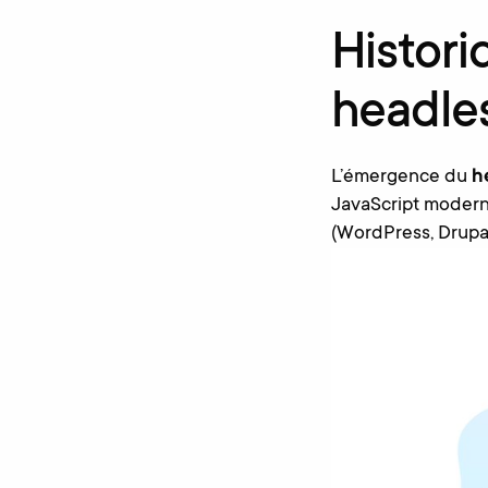
Histori
headle
L’émergence du
h
JavaScript modern
(WordPress, Drupal