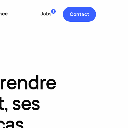
1
nce
Jobs
Contact
rendre
,
ses
cas