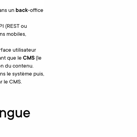
dans un
back
-office
API (REST ou
ons mobiles,
face utilisateur
ant que le
CMS
(le
ion du contenu.
ans le système puis,
ar le CMS.
ingue