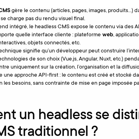
CMS
gère le contenu (articles, pages, images, produits…) 
 se charge pas du rendu visuel final.
-end intégré, le headless CMS expose le contenu via des 
porte quelle interface cliente : plateforme
web
, applicati
nteractives, objets connectés, etc.
echnique signifie qu’un développeur peut construire l’inter
technologies de son choix (Vue.js, Angular, Nuxt, etc.) pend
tre uniquement sur la création, l’organisation et la diffus
re une approche API-first : le contenu est créé et stocké d
on les besoins, sans contrainte de mise en page imposée p
t un headless se dist
S traditionnel ?