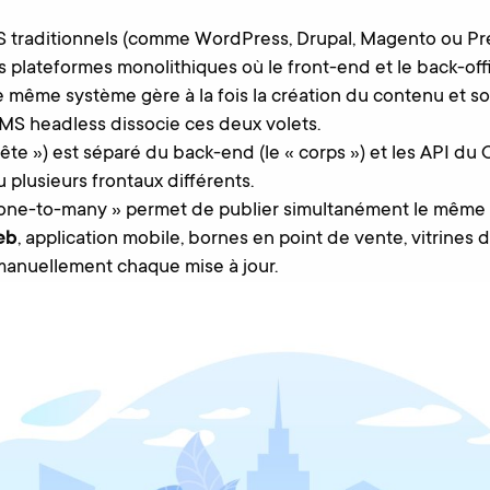
MS traditionnels (comme WordPress, Drupal, Magento ou Pr
plateformes monolithiques où le front-end et le back-off
Le même système gère à la fois la création du contenu et s
MS headless dissocie ces deux volets.
tête ») est séparé du back-end (le « corps ») et les API du
 plusieurs frontaux différents.
one-to-many » permet de publier simultanément le même 
eb
, application mobile, bornes en point de vente, vitrines di
manuellement chaque mise à jour.