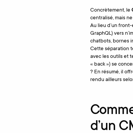
Concrètement, le
centralisé, mais ne
Au lieu d’un front
GraphQL) vers n’im
chatbots, bornes i
Cette séparation t
avec les outils et 
« back ») se concen
? En résumé, il off
rendu ailleurs sel
Commen
d’un CM