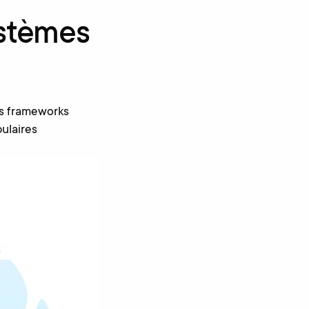
ystèmes
es frameworks
ulaires