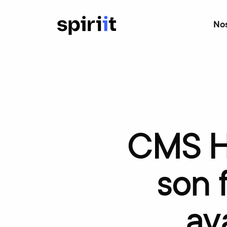
Nos
CMS
H
son
av