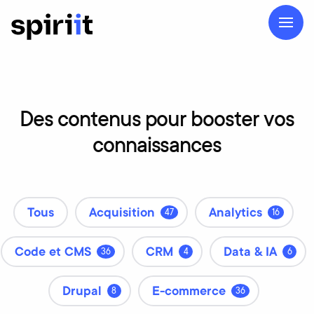
Des
contenus
pour
booster
vos
connaissances
Tous
Acquisition
Analytics
47
16
Code et CMS
CRM
Data & IA
36
4
6
Drupal
E-commerce
8
36