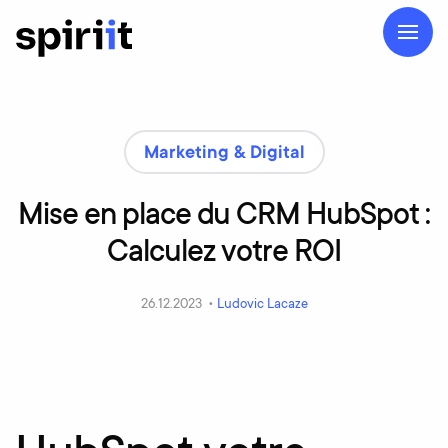
Marketing & Digital
Mise
en
place
du
CRM
HubSpot
:
Calculez
votre
ROI
26.12.2023 •
Ludovic Lacaze