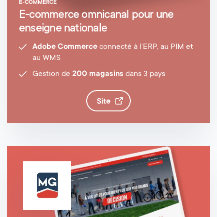
E-COMMERCE
E-commerce omnicanal pour une
enseigne nationale
Adobe Commerce
connecté à l’ERP, au PIM et
au WMS
Gestion de
200 magasins
dans 3 pays
site