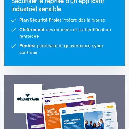
Sécuriser la reprise d'un applicatif
industriel sensible
Plan Sécurité Projet
intégré dès la reprise
Chiffrement
des données et authentification
renforcée
Pentest
partenaire et gouvernance cyber
continue