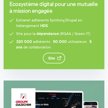
Ecosystème digital pour une mutuelle
à mission engagée
Extranet adhérents Symfony/Drupal en
hébergement
HDS
Site pour la
dépendance
(RGAA / Green IT)
320 000
adhérents ·
50 000
utilisateurs ·
5
ans
de collaboration
site