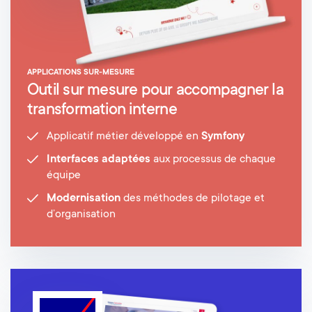
APPLICATIONS SUR-MESURE
Outil sur mesure pour accompagner la
transformation interne
Applicatif métier développé en
Symfony
Interfaces adaptées
aux processus de chaque
équipe
Modernisation
des méthodes de pilotage et
d’organisation