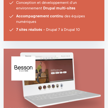
Conception et développement d’un
environnement
Drupal multi-sites
Accompagnement continu
des équipes
numériques
7 sites réalisés
– Drupal 7 à Drupal 10