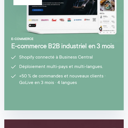
E-COMMERCE
E-commerce B2B industriel en 3 mois
Shopify connecté à Business Central
Déploiement multi-pays et multi-langues.
+50 % de commandes et nouveaux clients ·
GoLive en 3 mois · 4 langues