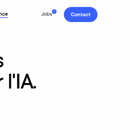
1
nce
Jobs
Contact
s
r
l'IA.