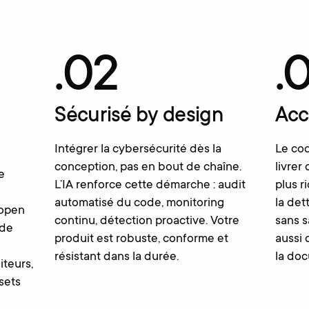
.02
.
Sécurisé by design
Accé
Intégrer la cybersécurité dès la
Le cod
conception, pas en bout de chaîne.
livrer
e
L’IA renforce cette démarche : audit
plus r
automatisé du code, monitoring
la det
 open
continu, détection proactive. Votre
sans sa
 de
produit est robuste, conforme et
aussi 
résistant dans la durée.
la doc
teurs,
sets