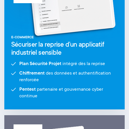
E-COMMERCE
Sécuriser la reprise d’un applicatif
industriel sensible
Plan Sécurité Projet
intégré dès la reprise
Chiffrement
des données et authentification
renforcée
Pentest
partenaire et gouvernance cyber
continue