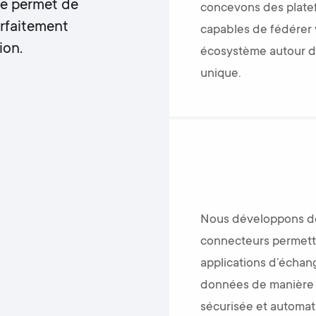
e permet de
concevons des plate
arfaitement
capables de fédérer 
ion.
écosystème autour d
unique.
Votre système d
communiquer
Nous développons de
connecteurs permett
applications d’échan
données de manière f
sécurisée et automat