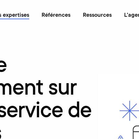
 expertises
Références
Ressources
L'age
e
ment
sur
service
de
s