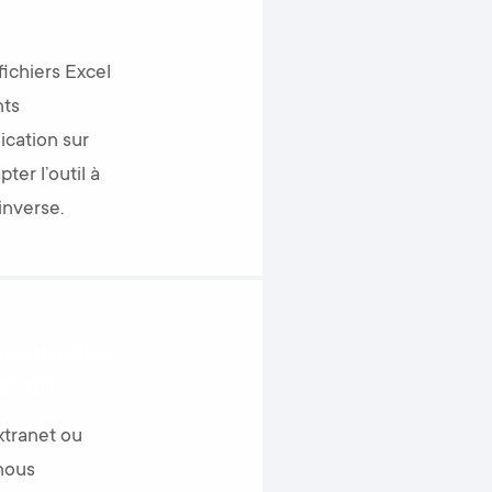
ichiers Excel
nts
ication sur
er l’outil à
’inverse.
centraliser
ations
xtranet ou
 nous