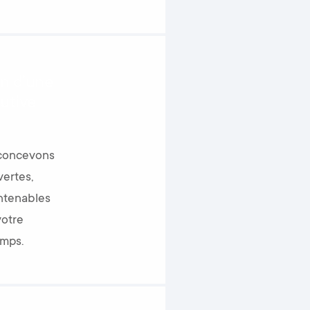
n d’une
lutive
concevons
vertes,
ntenables
votre
emps.