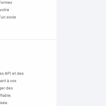
formes
votre
’un socle
’information doit
s API et des
ant à vos
ger des
iable,
isée.