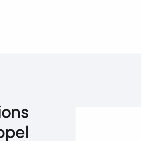
ions
ppel
Vos outils ne r
processus méti