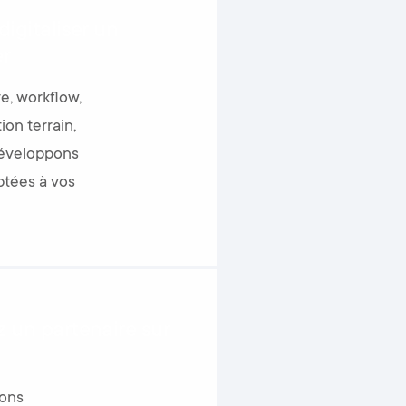
igitaliser un
er
, workflow,
ion terrain,
développons
ptées à vos
 un partenaire sur
ions