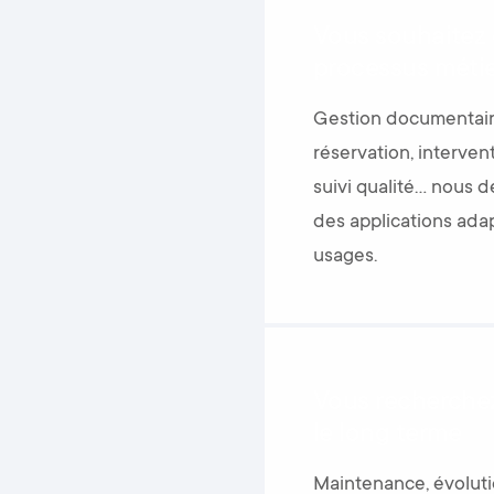
Vous souhaitez d
processus méti
Gestion documentaire
réservation, intervent
suivi qualité… nous 
des applications ada
usages.
Vous recherchez
le long terme
Maintenance, évolut