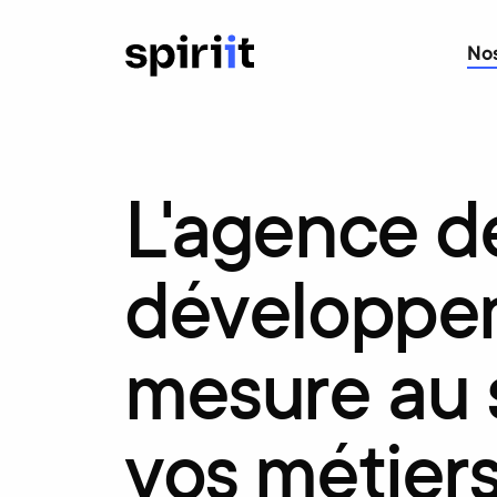
Nos
L'agence
d
développe
mesure
au
vos
métier