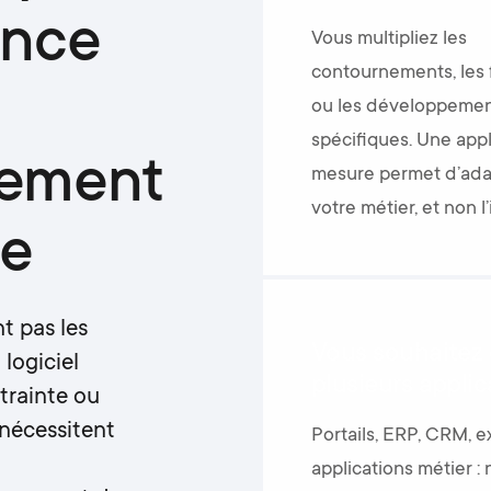
ence
Vous multipliez les
contournements, les f
ou les développeme
spécifiques. Une appl
ement
mesure permet d’adapt
votre métier, et non l
re
t pas les
Vous souhaitez 
logiciel
plusieurs applic
trainte ou
nécessitent
Portails, ERP, CRM, e
applications métier :