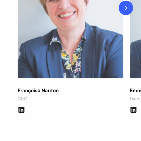
Françoise Nauton
Emma
CEO
Dire