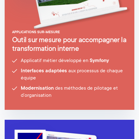
APPLICATIONS SUR-MESURE
Outil sur mesure pour accompagner la
transformation interne
Applicatif métier développé en
Symfony
Interfaces adaptées
aux processus de chaque
équipe
Modernisation
des méthodes de pilotage et
d’organisation