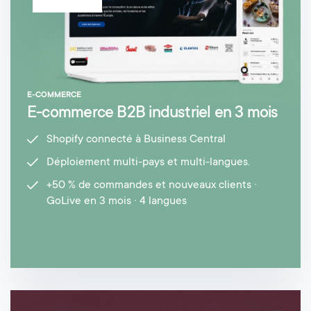
E-COMMERCE
E-commerce B2B industriel en 3 mois
Shopify connecté à Business Central
Déploiement multi-pays et multi-langues.
+50 % de commandes et nouveaux clients ·
GoLive en 3 mois · 4 langues