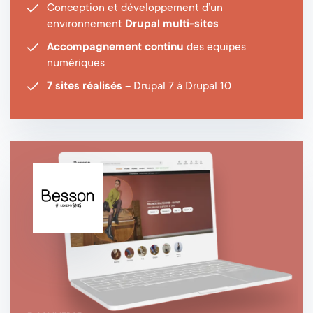
Conception et développement d’un
environnement
Drupal multi-sites
Accompagnement continu
des équipes
numériques
7 sites réalisés
– Drupal 7 à Drupal 10