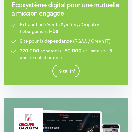
Ecosystème digital pour une mutuelle
à mission engagée
Extranet adhérents Symfony/Drupal en
hébergement
HDS
Site pour la
dépendance
(RGAA / Green IT)
320 000
adhérents ·
50 000
utilisateurs ·
5
ans
de collaboration
site