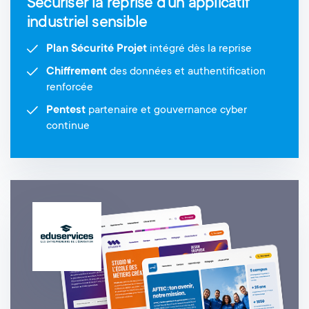
Sécuriser la reprise d'un applicatif
industriel sensible
Plan Sécurité Projet
intégré dès la reprise
Chiffrement
des données et authentification
renforcée
Pentest
partenaire et gouvernance cyber
continue