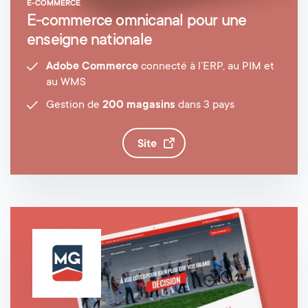
E-COMMERCE
E-commerce omnicanal pour une
enseigne nationale
Adobe Commerce
connecté à l’ERP, au PIM et
au WMS
Gestion de
200 magasins
dans 3 pays
site