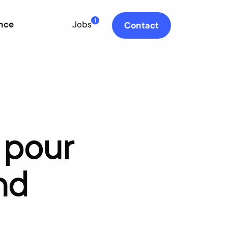
1
nce
Jobs
Contact
pour
nd