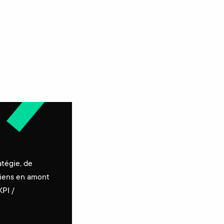
atégie, de
rviens en amont
KPI /