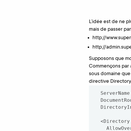
L’idée est de ne p
mais de passer pa
http://www.supe
http://admin.su
Supposons que mon
Commençons par aj
sous domaine que l
directive Director
  ServerName admin.super-website.fr

  DocumentRoot "/home/public_html/web"

  DirectoryIndex backend.php

  <Directory "/home/public_html/web">

    AllowOverride All
