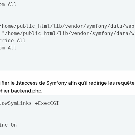
ifier le .htaccess de Symfony afin qu’il redirige les requêt
chier backend.php.
lowSymLinks +ExecCGI
