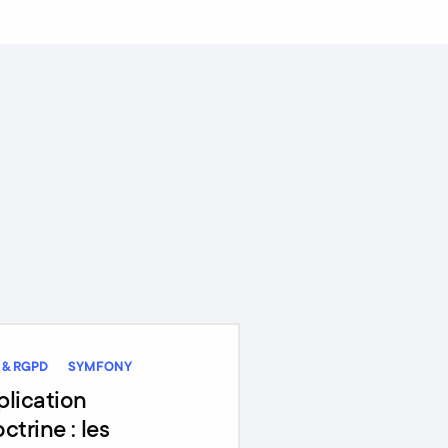
 & RGPD
SYMFONY
plication
trine : les