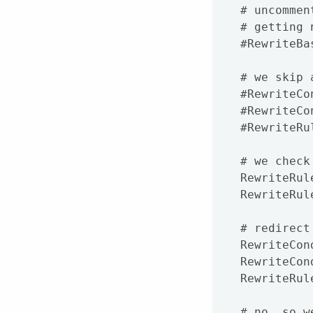
  # uncomment the following line, if you are having trouble

  # getting no_script_name to work

  #RewriteBase /

  # we skip all files with .something

  #RewriteCond %{REQUEST_URI} \..+$

  #RewriteCond %{REQUEST_URI} !\.html$

  #RewriteRule .* - [L]

  # we check if the .html version is here (caching)

  RewriteRule ^$ index.html [QSA]

  RewriteRule ^([^.]+)$ $1.html [QSA]

  # redirect to the backend web controller

  RewriteCond %{REQUEST_FILENAME} !-f

  RewriteCond %{HTTP_HOST}  ^admin.*

  RewriteRule ^(.*)$ backend.php [QSA,L]

  # no, so we redirect to our front web controller
