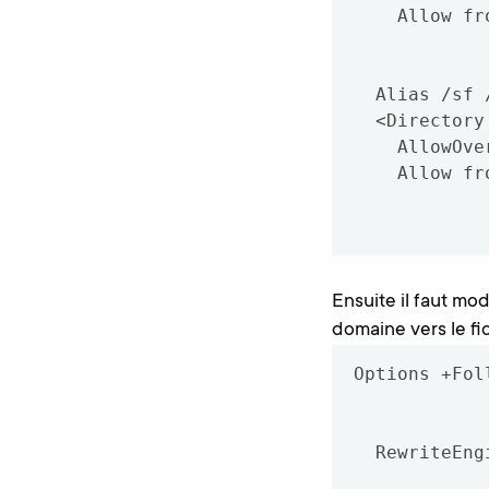
    Allow from All

  Alias /sf /home/public_html/lib/vendor/symfony/data/web/sf

  <Directory "/home/public_html/lib/vendor/symfony/data/web/sf">

    AllowOverride All

    Allow from All

Ensuite il faut mod
domaine vers le fi
Options +Fol
  RewriteEngine On
