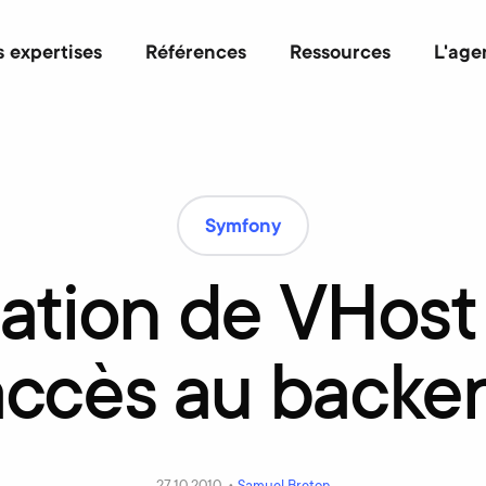
 expertises
Références
Ressources
L'age
Symfony
sation
de
VHost
'accès
au
backe