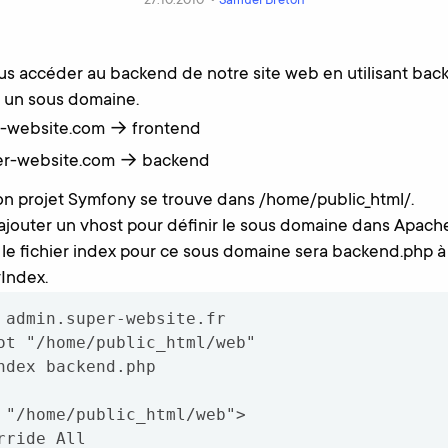
27.10.2010 •
Samuel Breton
lus accéder au backend de notre site web en utilisant back
r un sous domaine.
r-website.com → frontend
per-website.com → backend
 projet Symfony se trouve dans /home/public_html/.
outer un vhost pour définir le sous domaine dans Apache
e fichier index pour ce sous domaine sera backend.php à l
yIndex.