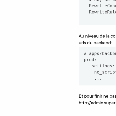
  RewriteCond %{REQUEST_FILENAME} !-f

  RewriteRule ^(.*)$ index.php [QSA,L]

Au niveau de la c
urls du backend:
# apps/backe
prod:

  .settings:

    no_script_name:    true

Et pour finir ne pa
http://admin.supe