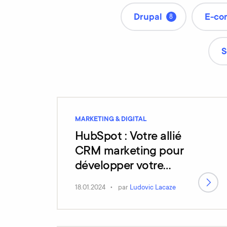
Drupal
E-co
8
S
MARKETING & DIGITAL
HubSpot : Votre allié
CRM marketing pour
développer votre
commerce omnicanal
18.01.2024
par
Ludovic Lacaze