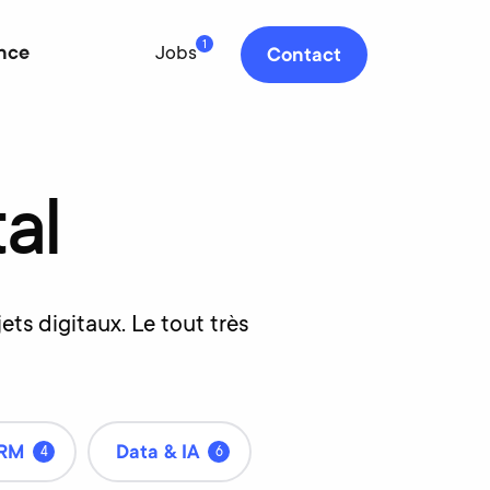
1
nce
Jobs
Contact
tal
ts digitaux. Le tout très
RM
Data & IA
4
6