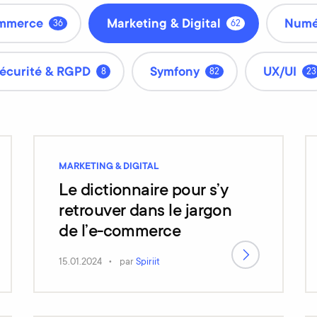
mmerce
Marketing & Digital
Numé
36
62
écurité & RGPD
Symfony
UX/UI
8
82
23
MARKETING & DIGITAL
Le dictionnaire pour s’y
retrouver dans le jargon
de l’e-commerce
15.01.2024
par
Spiriit