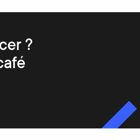
cer ?
café