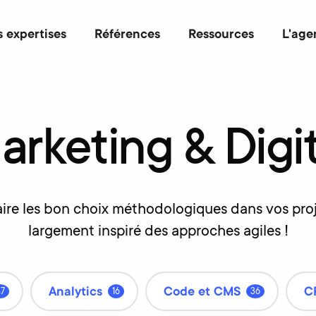
 expertises
Références
Ressources
L'age
arketing
&
Digi
aire les bon choix méthodologiques dans vos proje
largement inspiré des approches agiles !
Analytics
Code et CMS
C
47
16
36