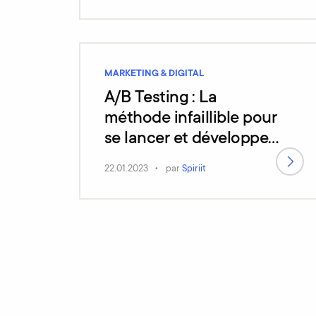
l’automatisation et de
l’intégration
MARKETING & DIGITAL
A/B Testing : La
méthode infaillible pour
se lancer et développer
des interactions ultra –
22.01.2023
par
Spiriit
performantes !