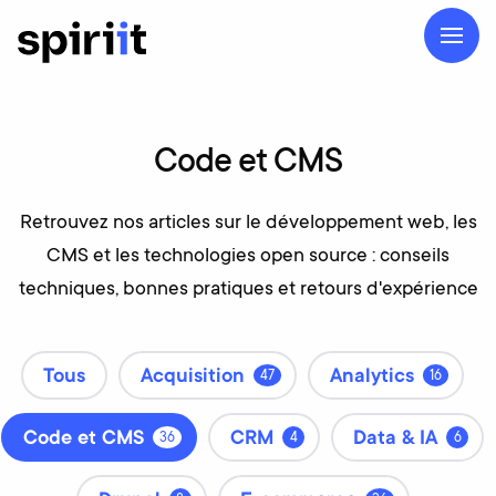
Code
et
CMS
Retrouvez nos articles sur le développement web, les
CMS et les technologies open source : conseils
techniques, bonnes pratiques et retours d'expérience
Tous
Acquisition
Analytics
47
16
Code et CMS
CRM
Data & IA
36
4
6