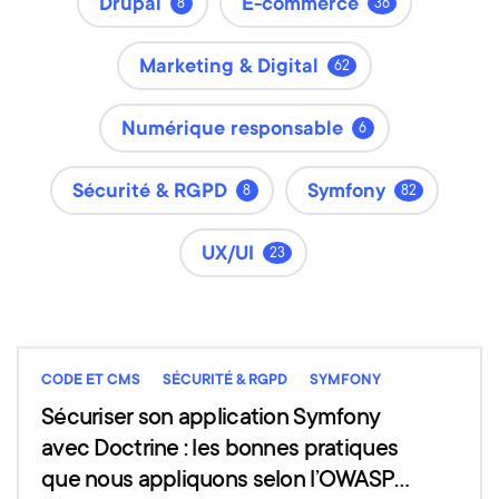
Drupal
E-commerce
8
36
Marketing & Digital
62
Numérique responsable
6
Sécurité & RGPD
Symfony
8
82
UX/UI
23
CODE ET CMS
SÉCURITÉ & RGPD
SYMFONY
Sécuriser son application Symfony
avec Doctrine : les bonnes pratiques
que nous appliquons selon l’OWASP