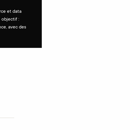
rce et data
objectif :
nce, avec des