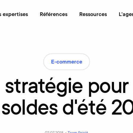
 expertises
Références
Ressources
L'age
E-commerce
e
stratégie
pour
soldes
d'été
20