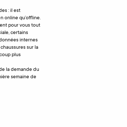
s : il est
 online qu’offline.
tent pour vous tout
ale, certains
 données internes
 chaussures sur la
coup plus
t de la demande du
mière semaine de