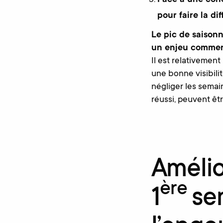
Face à une conc
pour faire la di
Le pic de saisonn
un enjeu commerci
Il est relativemen
une bonne visibili
négliger les semai
réussi, peuvent êt
Amélior
ère
1
se