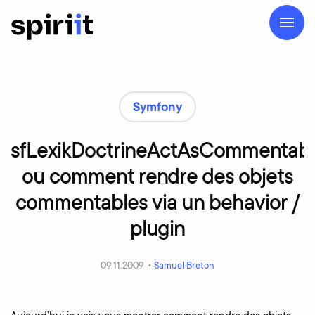
Symfony
sfLexikDoctrineActAsCommentabl
ou
comment
rendre
des
objets
commentables
via
un
behavior
/
plugin
09.11.2009 •
Samuel Breton