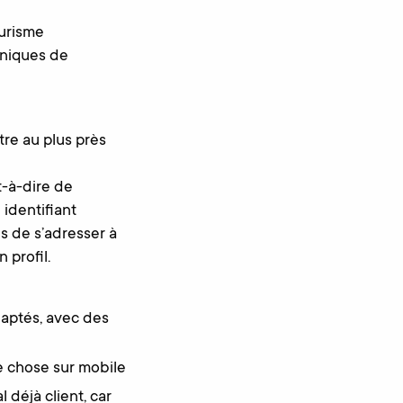
ourisme
hniques de
tre au plus près
t-à-dire de
identifiant
ns de s’adresser à
 profil.
daptés, avec des
e chose sur mobile
 déjà client, car