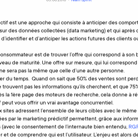
05.06.2018 •
Team Spiriit
ctif est une approche qui consiste à anticiper des compo
sur des données collectées (data marketing) et qui après 
 d’identifier et d’anticiper les actions futures des clients 
 consommateur est de trouver l’offre qui correspond à son 
veau de maturité. Une offre sur mesure, qui lui correspond
n, ne sera pas la même que celle d’une autre personne.
er du temps. Quand on sait que 50% des ventes sont perd
trouvent pas les informations qu’ils cherchent, et que 7
ès la 1ère page des moteurs de recherche, cela donne à réf
 peut vous offrir un vrai avantage concurrentiel.
sites adressent l’ensemble de leurs cibles avec le même c
ées par le marketing prédictif permettent, grâce aux inform
 (avec le consentement de l’internaute bien entendu,
RG
ier et de comprendre qui est l’utilisateur. L’enjeu est alors d