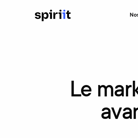
Nos
Le
mark
ava