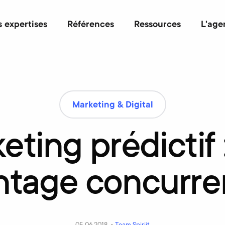
 expertises
Références
Ressources
L'age
Marketing & Digital
eting
prédictif
ntage
concurren