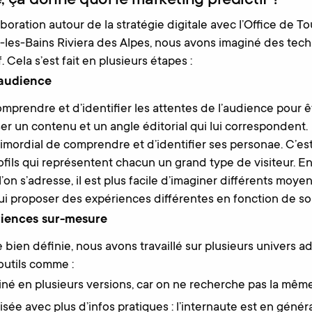
, ça donne quoi le marketing prédictif ?
boration autour de la stratégie digitale avec l’Office de T
-les-Bains Riviera des Alpes, nous avons imaginé des tec
. Cela s’est fait en plusieurs étapes :
audience
omprendre et d’identifier les attentes de l’audience pour ê
oser un contenu et un angle éditorial qui lui correspondent.
primordial de comprendre et d’identifier ses personae. C’es
fils qui représentent chacun un grand type de visiteur. En 
’on s’adresse, il est plus facile d’imaginer différents moye
lui proposer des expériences différentes en fonction de son
riences sur-mesure
 bien définie, nous avons travaillé sur plusieurs univers a
outils comme :
iné en plusieurs versions, car on ne recherche pas la mêm
isée avec plus d’infos pratiques : l’internaute est en général