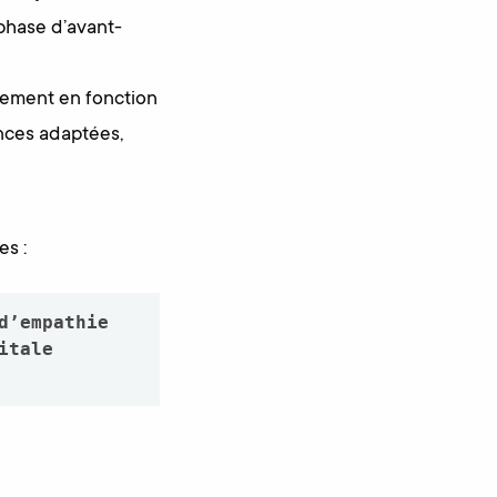
phase d’avant-
uement en fonction
nces adaptées,
es :
’empathie 
tale 