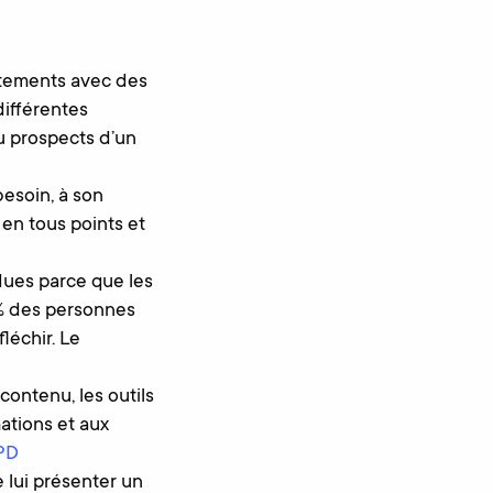
rtements avec des
différentes
ou prospects d’un
besoin, à son
 en tous points et
ues parce que les
5% des personnes
léchir. Le
ontenu, les outils
ations et aux
PD
e lui présenter un