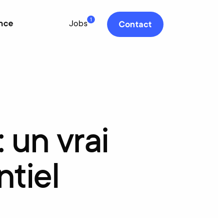
1
nce
Jobs
Contact
:
un
vrai
tiel