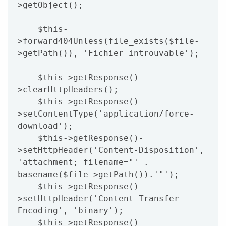
>getObject();

    $this-
>forward404Unless(file_exists($file-
>getPath()), 'Fichier introuvable');

    $this->getResponse()-
>clearHttpHeaders();

    $this->getResponse()-
>setContentType('application/force-
download');

    $this->getResponse()-
>setHttpHeader('Content-Disposition', 
'attachment; filename="' . 
basename($file->getPath()).'"');

    $this->getResponse()-
>setHttpHeader('Content-Transfer-
Encoding', 'binary');

    $this->getResponse()-