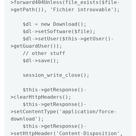
>forward404Unless(file_exists($file-
>getPath()), 'Fichier introuvable');

    $dl = new Download();

    $dl->setSoftware($file);

    $dl->setUser($this->getUser()-
>getGuardUser());

    // other stuff

    $dl->save();

    session_write_close();

    $this->getResponse()-
>clearHttpHeaders();

    $this->getResponse()-
>setContentType('application/force-
download');

    $this->getResponse()-
>setHttpHeader('Content-Disposition', 