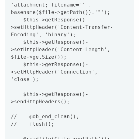
'attachment; filename="' . 
basename($file->getPath()).'"');

    $this->getResponse()-
>setHttpHeader('Content-Transfer-
Encoding', 'binary');

    $this->getResponse()-
>setHttpHeader('Content-Length', 
$file->getSize());

    $this->getResponse()-
>setHttpHeader('Connection', 
'close');

    $this->getResponse()-
>sendHttpHeaders();

//    @ob_end_clean();

//    flush();

    @readfile($file->getPath());
