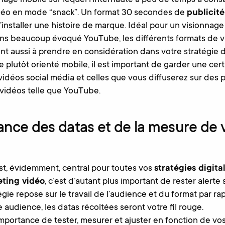
nage mobile sur lequel l’internaute a peu de temps à consa
éo en mode “snack”. Un format 30 secondes de
publicit
installer une histoire de marque. Idéal pour un visionnage 
ns beaucoup évoqué YouTube, les différents formats de vi
nt aussi à prendre en considération dans votre stratégie 
me plutôt orienté mobile, il est important de garder une ce
 vidéos social média et celles que vous diffuserez sur des
idéos telle que YouTube.
ance des datas et de la mesure de 
st, évidemment, central pour toutes vos
stratégies digita
ting vidéo
, c’est d’autant plus important de rester alerte 
gie repose sur le travail de l’audience et du format par ra
 audience, les datas récoltées seront votre fil rouge.
importance de tester, mesurer et ajuster en fonction de vo