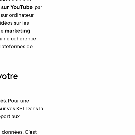
crer à cela et
é sur YouTube
, par
sur ordinateur.
déos sur les
de
marketing
rtaine cohérence
 plateformes de
votre
les
. Pour une
sur vos KPI. Dans la
pport aux
s données. C’est