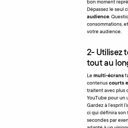
bon moment représ
Dépassez le seul 
audience
. Questi
consommations, etc
votre audience.
2- Utilisez
tout au lon
Le
multi-écrans
f
contenus
courts e
traitent avec plus 
YouTube pour un u
Gardez à l’esprit l
ci qui définira son
secondes par exem