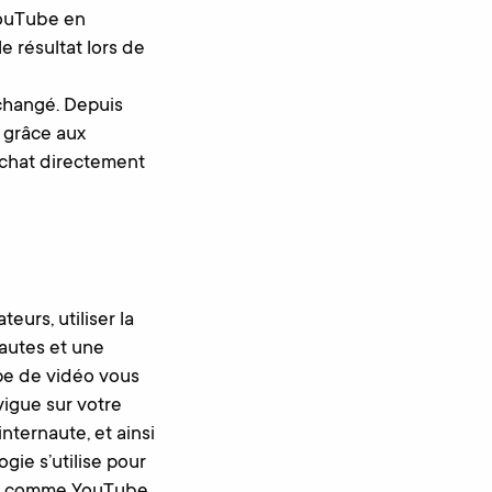
YouTube en
e résultat lors de
changé. Depuis
s grâce aux
achat directement
eurs, utiliser la
autes et une
ype de vidéo vous
vigue sur votre
internaute, et ainsi
gie s’utilise pour
rmes comme YouTube