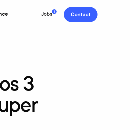
1
nce
Jobs
Contact
os
3
uper