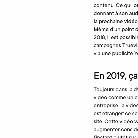
contenu. Ce qui, o
donnant à son audi
la prochaine vidéo
Même d’un point d
2018, il est possib
campagnes Trueview
via une publicité 
En 2019, ç
Toujours dans la dy
vidéo comme un out
entreprise, la vid
est étranger: ce s
site. Cette vidéo v
augmenter considér
l’instant plutôt s