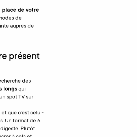
a place de votre
s modes de
tante auprès de
tre présent
recherche des
s longs
qui
 un spot TV sur
 et que c’est celui-
ps. Un format de 6
digeste. Plutôt