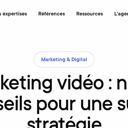
 expertises
Références
Ressources
L'age
Marketing & Digital
keting
vidéo
:
n
eils
pour
une
s
stratégie