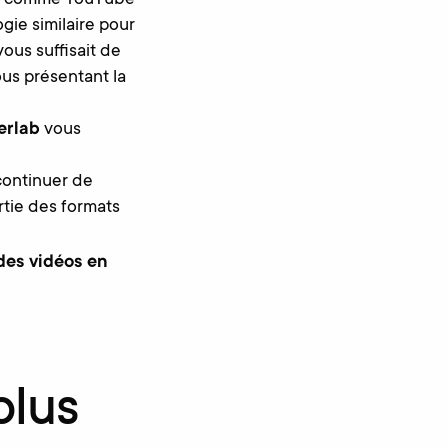
gie similaire pour
vous suffisait de
us présentant la
erlab
vous
continuer de
rtie des formats
des vidéos en
plus