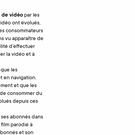
 de vidéo
par les
vidéo ont évolués,
autes consommateurs
ns vu apparaître de
ité d’effectuer
r la vidéo et à
 que les
t en navigation.
sement et que les
in de consommer du
volués depuis ces
ue ses abonnés dans
 film parodié à
 abonnés et son