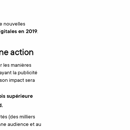
e nouvelles
igitales en 2019
.
ne action
ur les manières
yant la publicité
 son impact sera
ois supérieure
d.
és (des milliers
onne audience et au