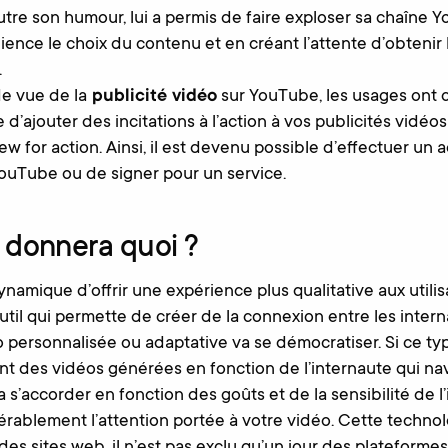
utre son humour, lui a permis de faire exploser sa chaîne 
ence le choix du contenu et en créant l’attente d’obtenir l
.
e vue de la
publicité vidéo
sur YouTube, les usages ont 
le d’ajouter des incitations à l’action à vos publicités vidéo
 for action. Ainsi, il est devenu possible d’effectuer un 
YouTube ou de signer pour un service.
a donnera quoi ?
namique d’offrir une expérience plus qualitative aux utilisat
il qui permette de créer de la connexion entre les intern
éo personnalisée ou adaptative va se démocratiser. Si ce t
ont des vidéos générées en fonction de l’internaute qui na
a s’accorder en fonction des goûts et de la sensibilité de l’
ablement l’attention portée à votre vidéo. Cette technolo
ur des sites web, il n’est pas exclu qu’un jour des platefo