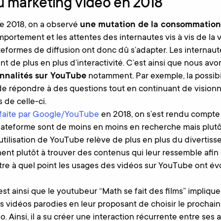
 marketing vidéo en 2018
ée 2018, on a observé
une mutation de la consommation
mportement et les attentes des internautes vis à vis de la 
ateformes de diffusion ont donc dû s’adapter. Les intern
t de plus en plus d’interactivité. C’est ainsi que nous avo
onnalités sur YouTube
notamment. Par exemple, la possibil
 répondre à des questions tout en continuant de visionne
 de celle-ci.
faite par Google/YouTube
en 2018, on s’est rendu compte
 plateforme sont de moins en moins en recherche mais plutô
’utilisation de YouTube relève de plus en plus du divertis
hent plutôt à trouver des contenus qui leur ressemble af
stre à quel point les usages des vidéos sur YouTube ont é
’est ainsi que le youtubeur “Math se fait des films” impliq
es vidéos parodies en leur proposant de choisir le prochain
. Ainsi, il a su créer une interaction récurrente entre ses