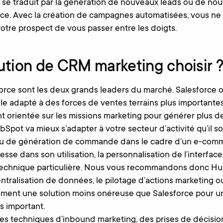
n se traduit par la génération de nouveaux leads ou de n
e. Avec la création de campagnes automatisées, vous ne l
tre prospect de vous passer entre les doigts.
ution de CRM marketing choisir 
orce sont les deux grands leaders du marché. Salesforce 
ble adapté à des forces de ventes terrains plus important
t orientée sur les missions marketing pour générer plus d
bSpot va mieux s’adapter à votre secteur d’activité qu’il s
u de génération de commande dans le cadre d’un e-comme
lesse dans son utilisation, la personnalisation de l’interf
echnique particulière. Nous vous recommandons donc Hub
entralisation de données, le pilotage d’actions marketing o
ment une solution moins onéreuse que Salesforce pour 
us important.
es techniques d’inbound marketing, des prises de décisio