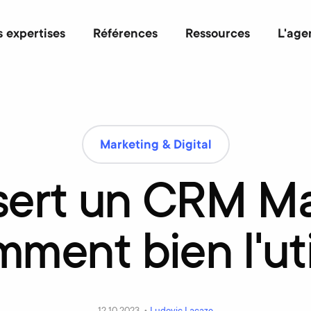
 expertises
Références
Ressources
L'age
Marketing & Digital
sert
un
CRM
Ma
mment
bien
l'ut