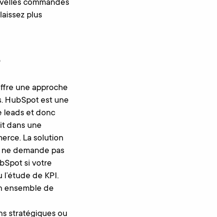
ouvelles commandes
aissez plus
?
offre une approche
es. HubSpot est une
e leads et donc
oit dans une
rce. La solution
ace ne demande pas
Spot si votre
u l’étude de KPI.
un ensemble de
ns stratégiques ou