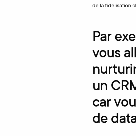
de la fidélisation
Par ex
vous al
nurturi
un CRM
car vo
de data