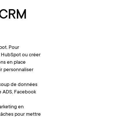
n CRM
pot. Pour
e HubSpot ou créer
ons en place
r personnaliser
aucoup de données
le ADS, Facebook
arketing en
 tâches pour mettre