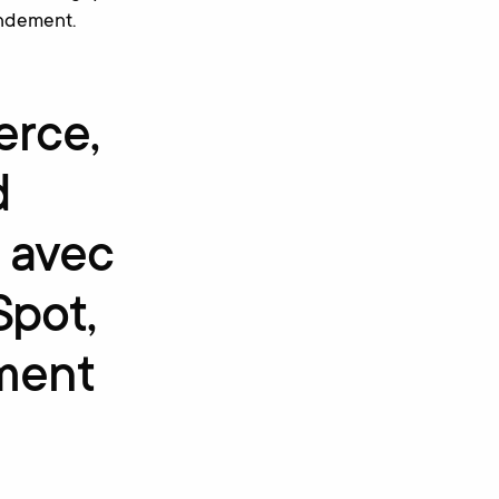
randement.
erce,
d
t avec
pot,
ment