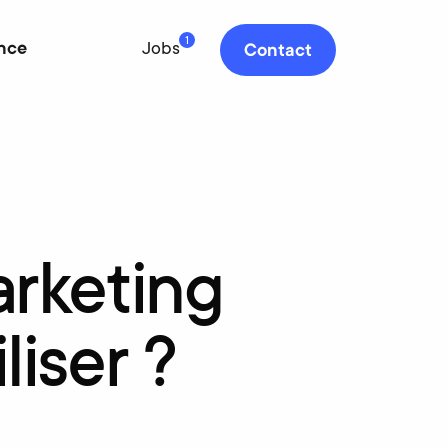
1
nce
Jobs
Contact
rketing
iliser
?