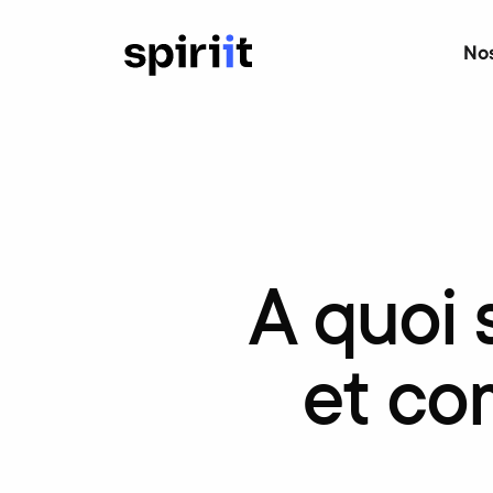
Nos
À
quoi
et
co