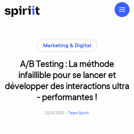
Marketing & Digital
A/B
Testing
:
La
méthode
infaillible
pour
se
lancer
et
développer
des
interactions
ultra
-
performantes
!
22.01.2023 •
Team Spiriit