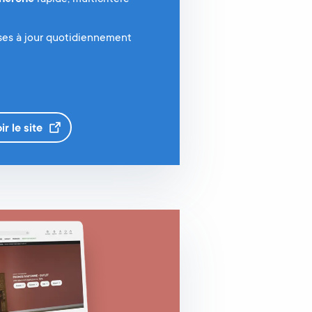
ses à jour quotidiennement
ir le
site