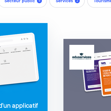
Secteur public
Services
Tourisme
6
2
d'un applicatif