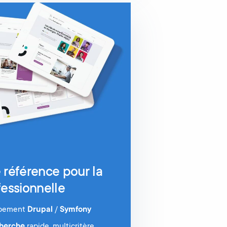
 référence pour la
fessionnelle
ppement
Drupal
/
Symfony
herche
rapide, multicritère