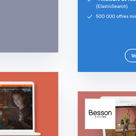
(ElasticSearch)
500 000 offres mi
Vo