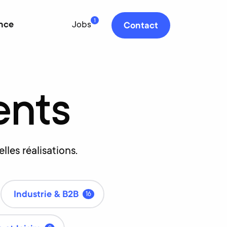
1
nce
Jobs
Contact
ents
les réalisations.
Industrie & B2B
16