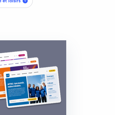
 et loisirs
9