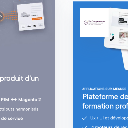
 produit d'un
APPLICATIONS SUR-MESURE
Plateforme de
 PIM ↔ Magento 2
formation pro
ttributs harmonisés
Ux / UI et dévelo
 de service
4
moteurs de rec