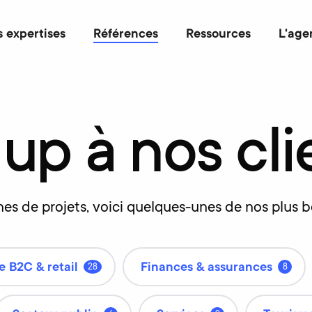
 expertises
Références
Ressources
L'age
up
à
nos
cli
es de projets, voici quelques-unes de nos plus bel
 B2C & retail
Finances & assurances
28
8