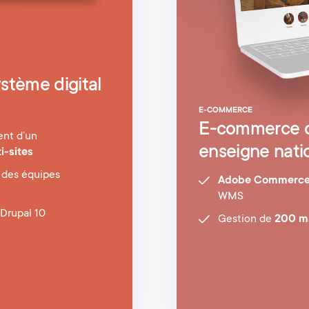
ystème digital
E-COMMERCE
E-commerce o
nt d’un
enseigne nati
i-sites
des équipes
Adobe Commerc
WMS
 Drupal 10
Gestion de
200 m