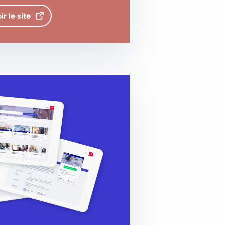
ir le
site