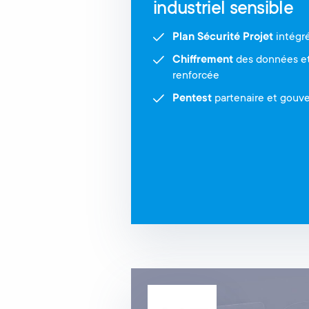
industriel sensible
Plan Sécurité Projet
intégré
Chiffrement
des données et
renforcée
Pentest
partenaire et gouv