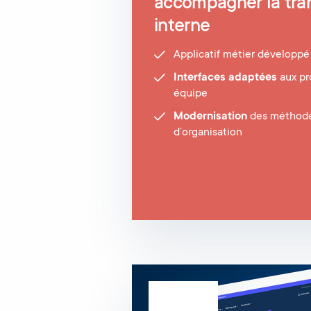
accompagner la tra
interne
Applicatif métier développ
Interfaces adaptées
aux pr
équipe
Modernisation
des méthodes
d’organisation