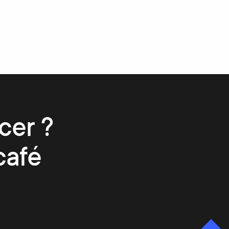
cer ?
café