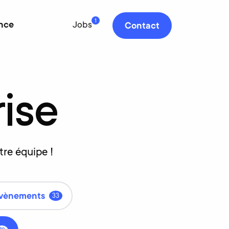
1
nce
Jobs
Contact
rise
re équipe !
vènements
33