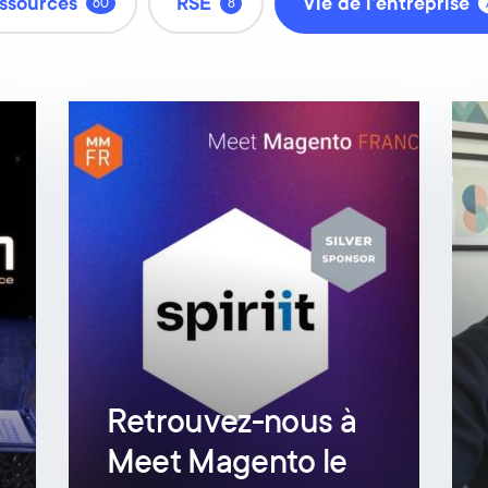
ssources
RSE
Vie de l'entreprise
60
8
Retrouvez-nous à
Meet Magento le