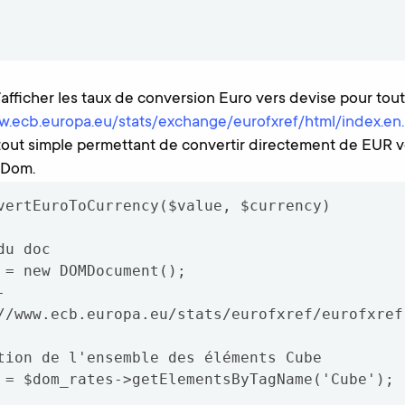
fficher les taux de conversion Euro vers devise pour tout
w.ecb.europa.eu/stats/exchange/eurofxref/html/index.en.
 tout simple permettant de convertir directement de EUR v
e Dom.
vertEuroToCurrency($value, $currency)

u doc

//www.ecb.europa.eu/stats/eurofxref/eurofxref