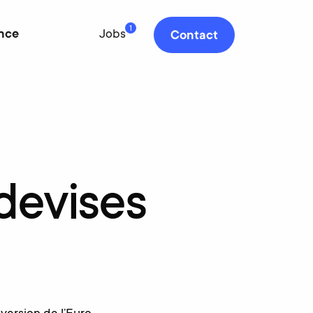
1
nce
Jobs
Contact
devises