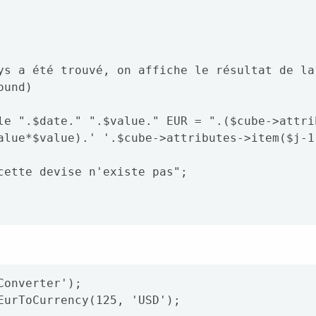
alue*$value).' '.$cube->attributes->item($j-1)
Converter');
