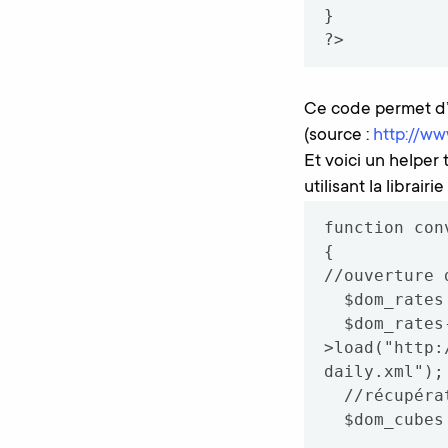
}

Ce code permet d’a
(source :
http://ww
Et voici un helper
utilisant la librairi
function con
{

//ouverture d
  $dom_rates = new DOMDocument();

  $dom_rates-
>load("http:
daily.xml");

  //récupération de l'ensemble des éléments Cube

  $dom_cubes = $dom_rates->getElementsByTagName('Cube');
