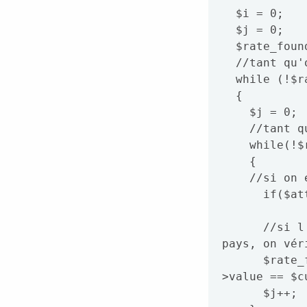
  $i = 0;

  $j = 0;

  $rate_found=false;

  //tant qu'on a pas trouvé le bon pays, on continue

  while (!$rate_found && $cube = $dom_cubes->item($i))

  {

    $j = 0;

    //tant qu'on a pas trouvé le bon pays, on continue

    while(!$rate_found && $attribute = $cube->attributes->item($j))

    {

    //si on est en train de lire le noeud "temps" on stocke la date

      if($attribute->name == 'time') $date = $attribute->value;

      //si l'attribut et "currency" on est en train de lire le code 
pays, on vér
      $rate_found = $attribute->name == 'currency' && $attribute-
>value == $cu
      $j++;
