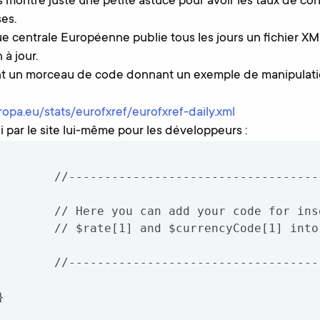
s montre juste une petite astuce pour avoir les taux de con
es.
ue centrale Européenne publie tous les jours un fichier X
à jour.
ent un morceau de code donnant un exemple de manipulat
opa.eu/stats/eurofxref/eurofxref-daily.xml
i par le site lui-même pour les développeurs :
---------------------------
 your code for inserting

rrencyCode[1] into your 
---------------------------