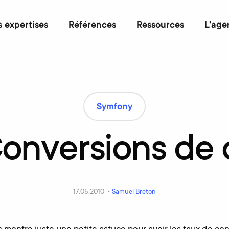
 expertises
Références
Ressources
L'age
Symfony
onversions
de
17.05.2010 •
Samuel Breton