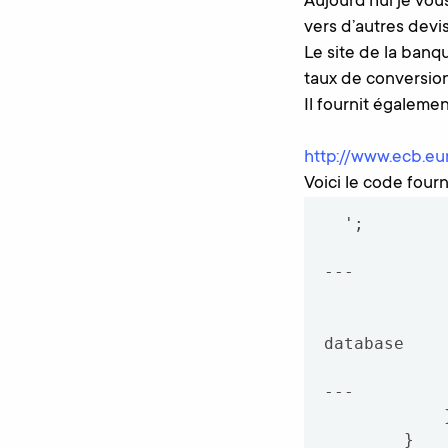
Aujourd’hui je vou
vers d’autres devis
Le site de la banq
taux de conversion 
Il fournit égalem
http://www.ecb.eur
Voici le code fourn
';

                    //--------------------
---

                    // Here you can add
                    // $rate[1] and $cu
database

                    //--------------------
---

            }

        }
