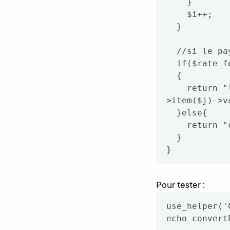
    }

    $i++;

  }

  //si le pays a été trouvé, on affiche le résultat de la conversion

  if($rate_found)

  {

    return "le ".$date." ".$value." EUR = ".($cube->attributes-
>item($j)->v
  }else{

    return "cette devise n'existe pas";

  }

Pour tester :
use_helper('