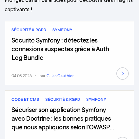
Plongez dans nos articles pour découvrir des insights
captivants !
SÉCURITÉ & RGPD
SYMFONY
Sécurité Symfony : détectez les
connexions suspectes grâce à Auth
Log Bundle
04.08.2026
par
Gilles Gauthier
CODE ET CMS
SÉCURITÉ & RGPD
SYMFONY
Sécuriser son application Symfony
avec Doctrine : les bonnes pratiques
que nous appliquons selon l’OWASP
Top 10 (2025)