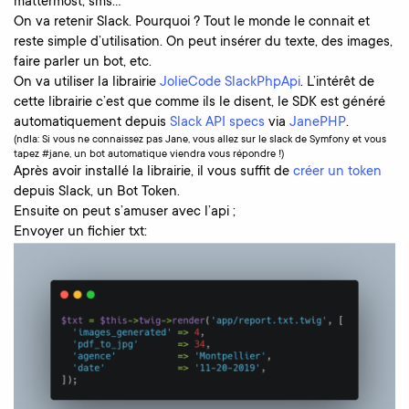
mattermost, sms…”
On va retenir Slack. Pourquoi ? Tout le monde le connait et
reste simple d’utilisation. On peut insérer du texte, des images,
faire parler un bot, etc.
On va utiliser la librairie
JolieCode SlackPhpApi
. L’intérêt de
cette librairie c’est que comme ils le disent, le SDK est généré
automatiquement depuis
Slack API specs
via
JanePHP
.
(ndla: Si vous ne connaissez pas Jane, vous allez sur le slack de Symfony et vous
tapez #jane, un bot automatique viendra vous répondre !)
Après avoir installé la librairie, il vous suffit de
créer un token
depuis Slack, un Bot Token.
Ensuite on peut s’amuser avec l’api ;
Envoyer un fichier txt: