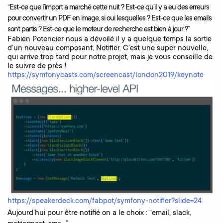
“Est-ce que l’import a marché cette nuit ? Est-ce qu’il y a eu des erreurs
pour convertir un PDF en image, si oui lesquelles ? Est-ce que les emails
sont partis ? Est-ce que le moteur de recherche est bien à jour ?”
Fabien Potencier nous a dévoilé il y a quelque temps la sortie
d’un nouveau composant, Notifier. C’est une super nouvelle,
qui arrive trop tard pour notre projet, mais je vous conseille de
le suivre de près !
https://symfonycasts.com/screencast/london2019/keynote
https://speakerdeck.com/fabpot/symfony-notifier?slide=24
Aujourd’hui pour être notifié on a le choix : “email, slack,