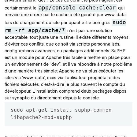
environnement “dev”. Le cas de conflit le plus flagrant est
app/console cache:clear
certainement le
qui
renvoie une erreur car le cache a été généré par www-data
sudo
lors du chargement du site par apache. Le bon gros
rm -rf app/cache/*
n’est pas une solution
acceptable, tout juste une rustine.
Il existe différents moyens
d’éviter ces conflits, que ce soit via scripts personnalisés,
configurations avancées, ou packages additionnels. SuPHP
est un module pour Apache très facile à mettre en place pour
un environnement de “dev”, et il va répondre à notre problème
d’une manière très simple: Apache ne va plus éxécuter les
sites via ‘www-data’, mais via l’utilisateur propriétaire des
fichiers éxécutés, c’est-à-dire le plus souvent le compte du
développeur. L’installation comprend deux packages dispos
sur synaptic ou directement depuis la console:
sudo apt-get install suphp-common 
libapache2-mod-suphp