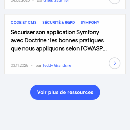
04.08.2026
par
Gilles Gauthier
CODE ET CMS
SÉCURITÉ & RGPD
SYMFONY
Sécuriser son application Symfony
avec Doctrine : les bonnes pratiques
que nous appliquons selon l’OWASP
Top 10 (2025)
03.11.2025
par
Teddy Grandsire
Voir plus de ressources