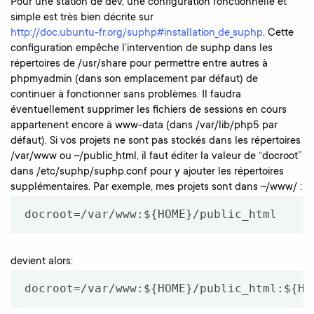
Pour une station de dev, une configuration fonctionnelle et
simple est très bien décrite sur
http://doc.ubuntu-fr.org/suphp#installation_de_suphp
. Cette
configuration empêche l’intervention de suphp dans les
répertoires de /usr/share pour permettre entre autres à
phpmyadmin (dans son emplacement par défaut) de
continuer à fonctionner sans problèmes. Il faudra
éventuellement supprimer les fichiers de sessions en cours
appartenent encore à www-data (dans /var/lib/php5 par
défaut). Si vos projets ne sont pas stockés dans les répertoires
/var/www ou ~/public_html, il faut éditer la valeur de “docroot”
dans /etc/suphp/suphp.conf pour y ajouter les répertoires
supplémentaires. Par exemple, mes projets sont dans ~/www/ :
docroot=/var/www:${HOME}/public_html
devient alors:
docroot=/var/www:${HOME}/public_html:${HO