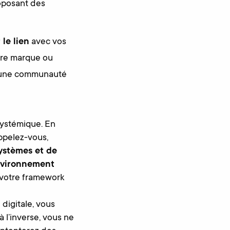
roposant des
le lien
avec vos
otre marque ou
n d’une communauté
systémique. En
appelez-vous,
ystèmes et de
environnement
ue votre framework
digitale, vous
 à l’inverse, vous ne