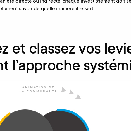
anière directe ou indirecte, chaque investissement doit ser
lument savoir de quelle manière il le sert.
ez et classez vos levi
ant l’approche systé