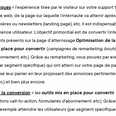
iques
= l’expérience tirée par le visiteur sur votre support 
te web, de la page sur laquelle l’internaute va atterrir après
ières ou newsletters (landing page), etc. Il est indispensabl
ience utilisateur. L’objectif primordial est de convertir l’in
ts présents sur la page d’atterrissage.
Optimisation de l
n place pour convertir
(
campagnes de remarketing, bouton
onnement, etc.
). Grâce au remarketing, vous pouvez par e
(par segment spécifique) qui ont atterri sur votre page de 
lisé leur panier en leur proposant des annonces pertinentes
c.
) et bien plus encore.
 la conversion
= les
outils mis en place pour convertir
ons call-to-action, formulaires d’abonnement, etc.
). Grâc
xemple atteindre les utilisateurs (par segment spécifique) 