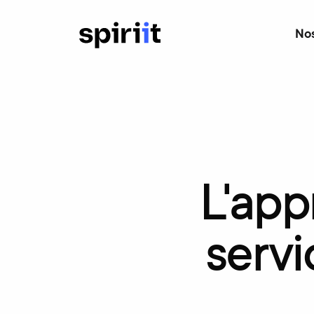
Nos
L'ap
servi