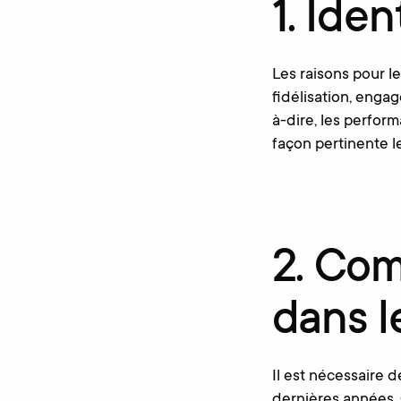
1.
Ident
Les raisons pour l
fidélisation, enga
à-dire, les perfor
façon pertinente le
2. Com
dans le
Il est nécessaire 
dernières années. 