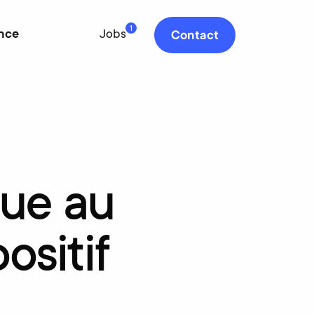
1
nce
Jobs
Contact
que
au
ositif