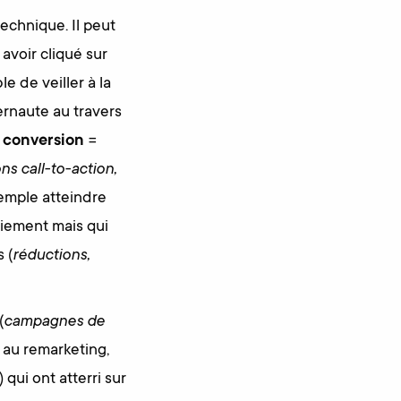
technique. Il peut
 avoir cliqué sur
e de veiller à la
ternaute au travers
a conversion
=
s call-to-action,
xemple atteindre
paiement mais qui
 (
réductions,
(
campagnes de
e au remarketing,
qui ont atterri sur