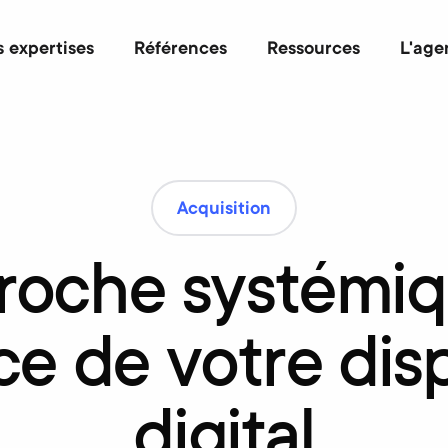
 expertises
Références
Ressources
L'age
Acquisition
proche
systémi
ce
de
votre
disp
digital