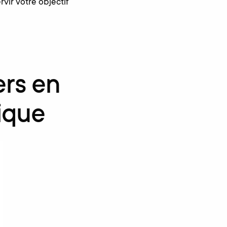
vir votre objectif
ers en
mique