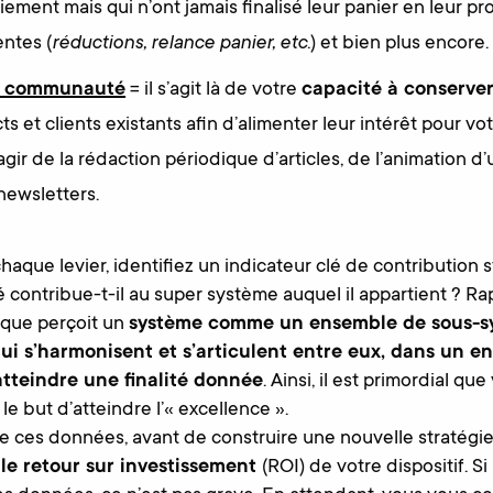
ement mais qui n’ont jamais finalisé leur panier en leur p
ntes (
réductions, relance panier, etc.
) et bien plus encore.
la communauté
= il s’agit là de votre
capacité à conserver 
cts et clients existants afin d’alimenter leur intérêt pour v
s’agir de la rédaction périodique d’articles, de l’animatio
newsletters.
haque levier, identifiez un indicateur clé de contribution 
isé contribue-t-il au super système auquel il appartient ? R
ique perçoit un
système comme un ensemble de sous-s
ui s’harmonisent et s’articulent entre eux, dans un 
atteindre une finalité donnée
. Ainsi, il est primordial q
 le but d’atteindre l’« excellence ».
e ces données, avant de construire une nouvelle stratégie 
r
le retour sur investissement
(ROI) de votre dispositif. Si