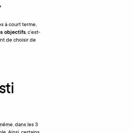
»
es à court terme,
s objectifs
, c’est-
nt de choisir de
sti
 même, dans les 3
e. Ainsi, certains