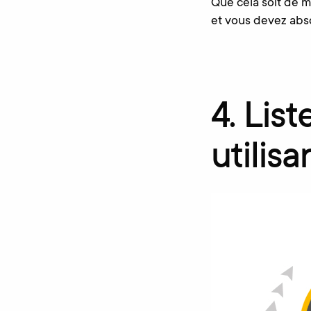
Que cela soit de m
et vous devez abso
4. List
utilis