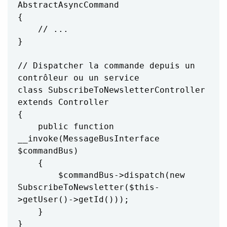
AbstractAsyncCommand

{

    // ...

}

// Dispatcher la commande depuis un 
contrôleur ou un service

class SubscribeToNewsletterController 
extends Controller

{

    public function 
__invoke(MessageBusInterface 
$commandBus)

    {

        $commandBus->dispatch(new 
SubscribeToNewsletter($this-
>getUser()->getId()));

    }

}
