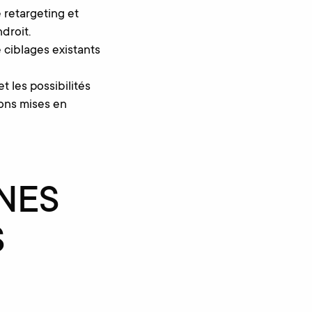
 retargeting et
droit.
 ciblages existants
 les possibilités
vons mises en
NES
S