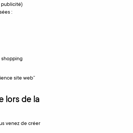
publicité)
sées :
m shopping
ience site web”
 lors de la
ous venez de créer