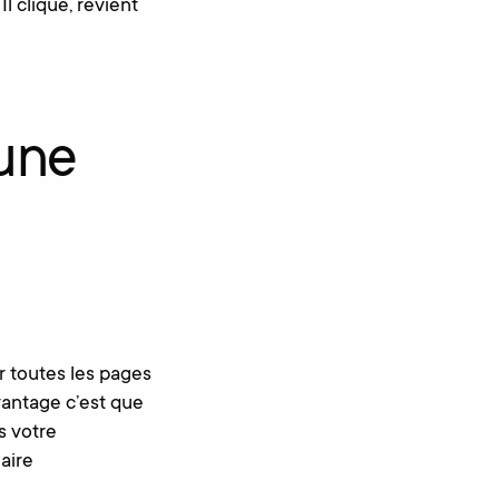
l clique, revient
une
r toutes les pages
avantage c’est que
ns votre
aire