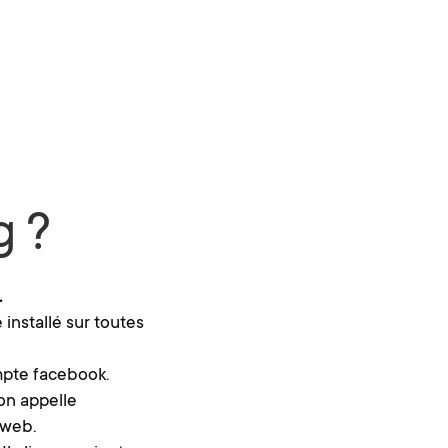
g ?
.
 installé sur toutes
ompte facebook.
on appelle
e web.