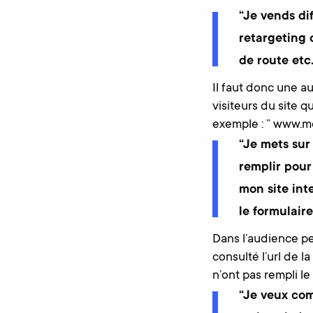
“Je vends di
retargeting 
de route etc.
Il faut donc une a
visiteurs du site q
exemple : ” www.m
“Je mets sur
remplir pour
mon site int
le formulaire
Dans l’audience per
consulté l’url de l
n’ont pas rempli le
“Je veux com