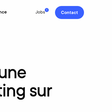
1
nce
Jobs
Contact
une
ting
sur