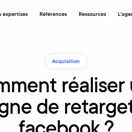
 expertises
Références
Ressources
L'age
Acquisition
mment
réaliser
gne
de
retarge
facebook
?