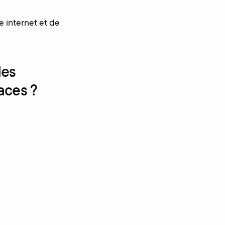
e internet et de
des
caces ?