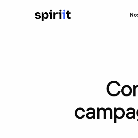
Nos
Co
campa