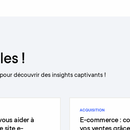
les !
pour découvrir des insights captivants !
ACQUISITION
ous aider à
E-commerce : c
e site e-
vos ventes grâc