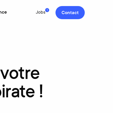
1
nce
Jobs
Contact
votre
irate
!