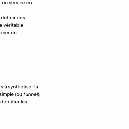
t ou service en
 définir des
e véritable
ormer en
s à synthétiser la
 simple (ou
funnel
).
dentifier les