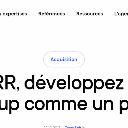
 expertises
Références
Ressources
L'age
Acquisition
R,
développez
-up
comme
un
p