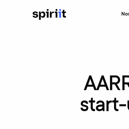
Nos
AARR
start