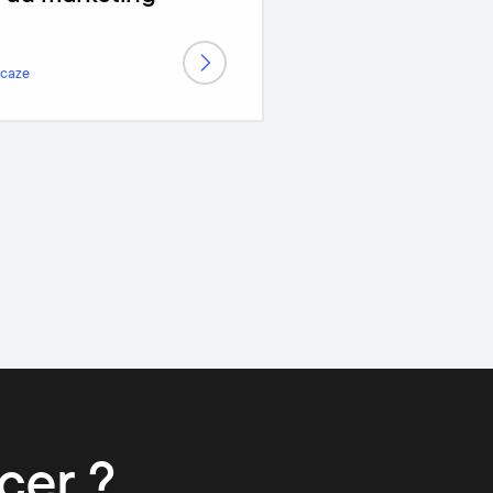
acaze
cer ?