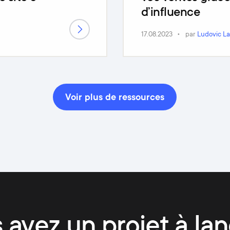
d’influence
17.08.2023
par
Ludovic L
Voir plus de ressources
 avez un projet à lan