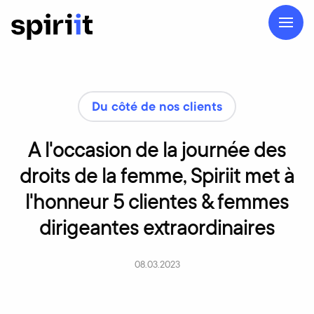
Du côté de nos clients
À
l'occasion
de
la
journée
des
droits
de
la
femme,
Spiriit
met
à
l'honneur
5
clientes
&
femmes
dirigeantes
extraordinaires
08.03.2023