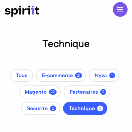
Technique
Tous
E-commerce
Hyvä
21
11
Magento
Partenaires
22
9
Securité
Technique
2
6