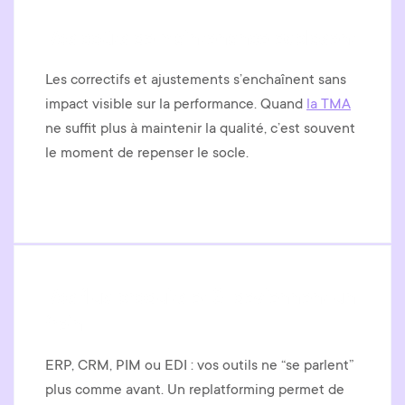
Vos coûts de maintenance explosent
Les correctifs et ajustements s’enchaînent sans
impact visible sur la performance. Quand
la TMA
ne suffit plus à maintenir la qualité, c’est souvent
le moment de repenser le socle.
Vos flux produits et SI deviennent un
frein
ERP, CRM, PIM ou EDI : vos outils ne “se parlent”
plus comme avant. Un replatforming permet de