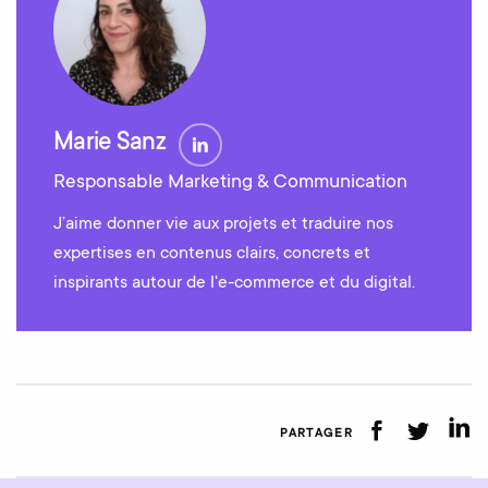
Marie Sanz
Responsable Marketing & Communication
J’aime donner vie aux projets et traduire nos
expertises en contenus clairs, concrets et
inspirants autour de l'e-commerce et du digital.
PARTAGER