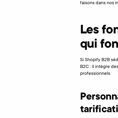
faisons dans nos 
Les fo
qui fon
Si Shopify B2B séd
B2C : il intègre d
professionnels.
Personna
tarifica