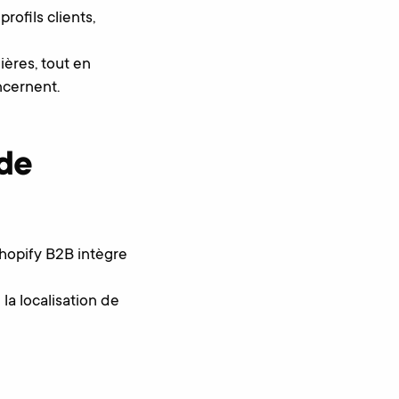
rofils clients,
ières, tout en
ncernent.
de
hopify B2B intègre
la localisation de