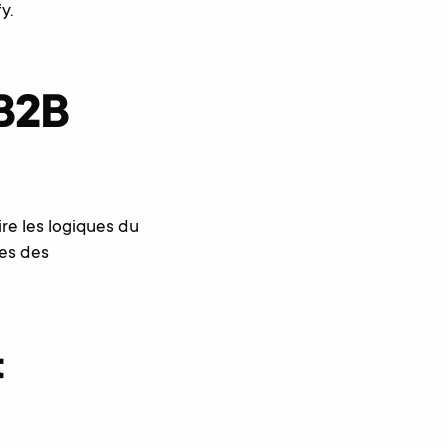
y.
 B2B
ire les logiques du
ces des
t