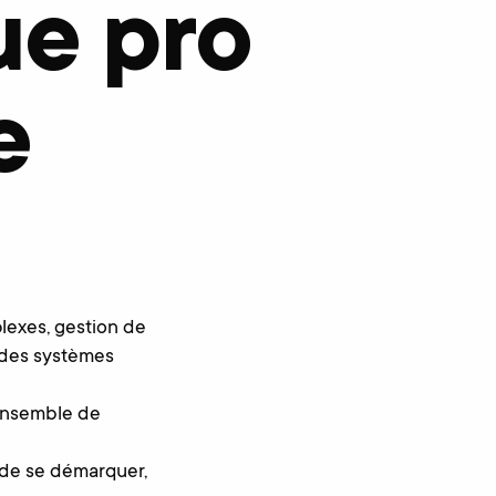
ue pro
e
exes, gestion de
c des systèmes
ensemble de
B de se démarquer,