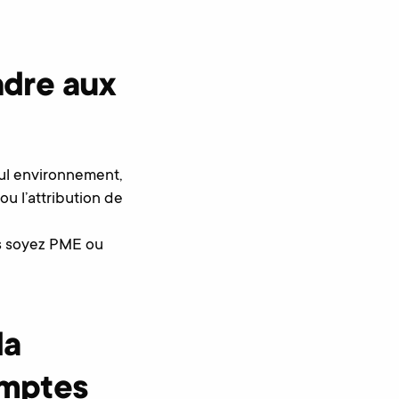
dre aux
ul environnement,
u l’attribution de
ous soyez PME ou
la
omptes