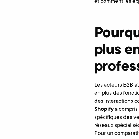
et comment les exp
Pourqu
plus en
profes
Les acteurs B2B a
en plus des fonctio
des interactions c
Shopify
a compris 
spécifiques des ven
réseaux spécialisé
Pour un comparatif