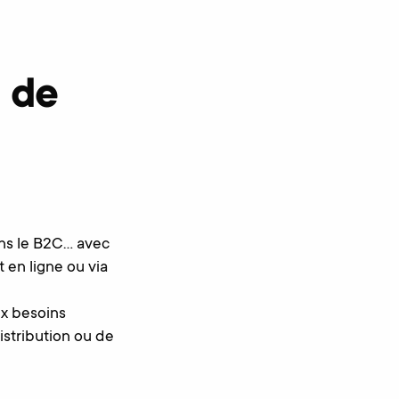
 de
ans le B2C… avec
 en ligne ou via
ux besoins
istribution ou de