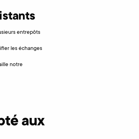
istants
usieurs entrepôts
ifier les échanges
ille notre
pté aux