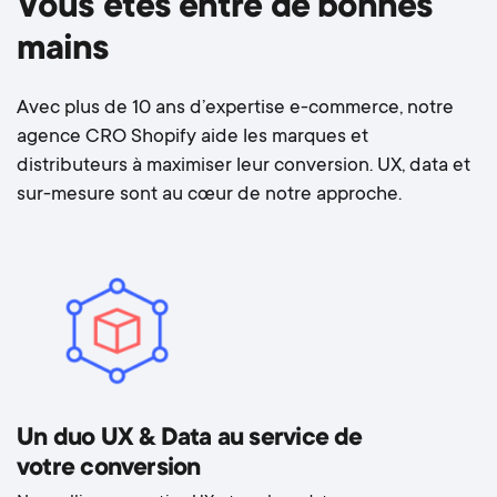
Vous êtes entre de bonnes
Développement de stratégies de fidélisation et
mains
repeat business.
Évolution selon tendances et comportements
Avec plus de 10 ans d’expertise e-commerce, notre
clients.
agence CRO Shopify aide les marques et
distributeurs à maximiser leur conversion. UX, data et
sur-mesure sont au cœur de notre approche.
Un duo UX & Data au service de
votre conversion