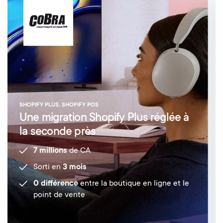
SHOPIFY PLUS, SHOPIFY POS
Une migration Shopify Plus réglée à
la seconde près
7 millions
de CA
Sorti en
3 mois
0 différence
entre la boutique en ligne et le
point de vente