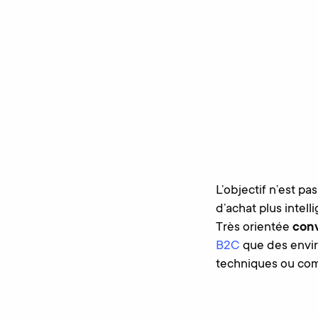
L’objectif n’est pa
d’achat plus intell
Très orientée
con
B2C
que des envi
techniques ou com