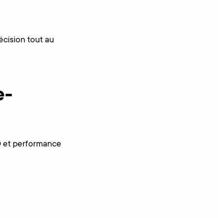
décision tout au
e-
O et performance