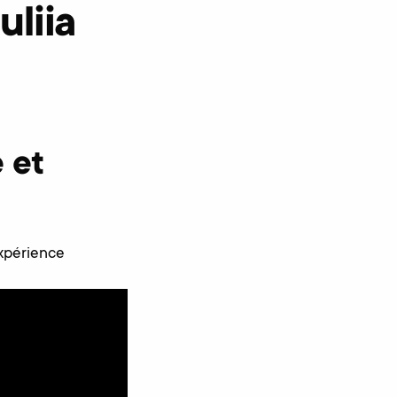
uliia
 et
expérience