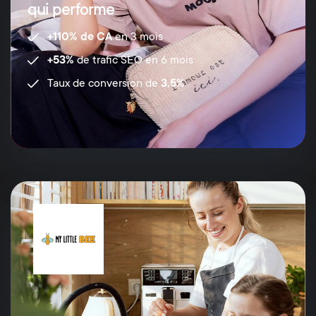
qui performe
+110% de CA
en 3 mois
+53%
de trafic SEO en 6 mois
Taux de conversion de
3,5%