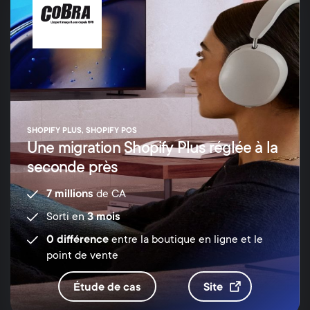
SHOPIFY PLUS, SHOPIFY POS
Une migration Shopify Plus réglée à la
seconde près
7 millions
de CA
Sorti en
3 mois
0 différence
entre la boutique en ligne et le
point de vente
étude de cas
site