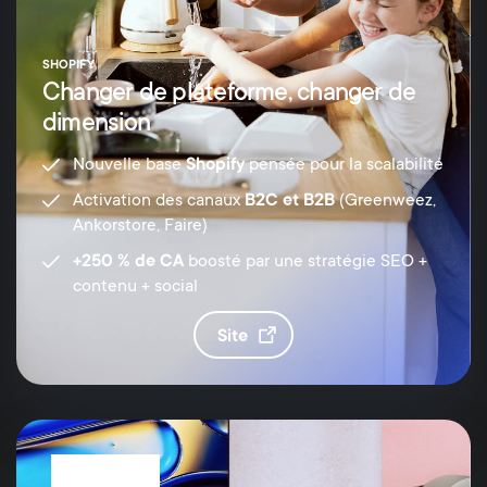
SHOPIFY
Changer de plateforme, changer de
dimension
Nouvelle base
Shopify
pensée pour la scalabilité
Activation des canaux
B2C et B2B
(Greenweez,
Ankorstore, Faire)
+250 % de CA
boosté par une stratégie SEO +
contenu + social
site