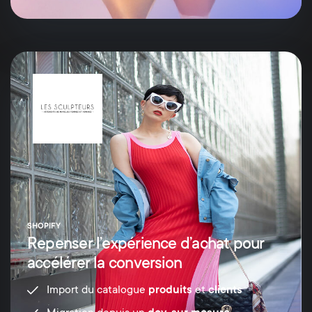
SHOPIFY
Repenser l’expérience d’achat pour
accélérer la conversion
Import du catalogue
produits
et
clients