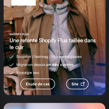
SHOPIFY PLUS
Une refonte Shopify Plus taillée dans
le cuir
Shopify+ / fastmag / flux marketplaces
Migration depuis
un dev. custom
Stratégie seo
étude de cas
site