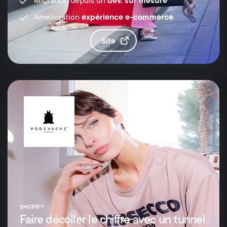
Migration depuis un
dev. sur mesure
Amélioration
expérience e-commerce
site
SHOPIFY
Faire décoller le chiffre avec un tunnel