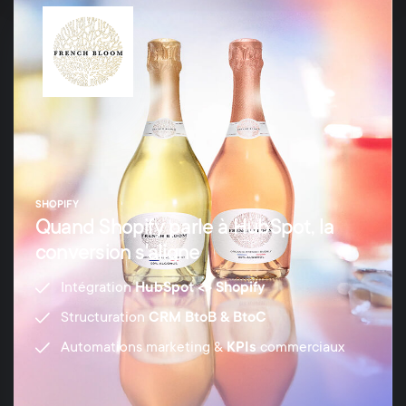
SHOPIFY
Quand Shopify parle à HubSpot, la
conversion s'aligne
Intégration
HubSpot <> Shopify
Structuration
CRM BtoB & BtoC
Automations marketing &
KPIs
commerciaux