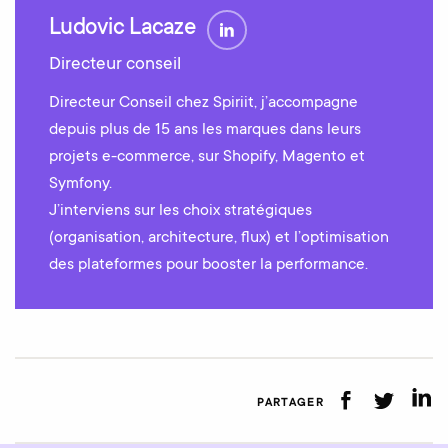
Ludovic Lacaze
Directeur conseil
Directeur Conseil chez Spiriit, j’accompagne
depuis plus de 15 ans les marques dans leurs
projets e-commerce, sur Shopify, Magento et
Symfony.
J’interviens sur les choix stratégiques
(organisation, architecture, flux) et l’optimisation
des plateformes pour booster la performance.
PARTAGER